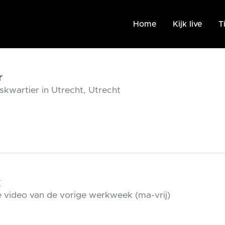
Home
Kijk live
T
r
skwartier in Utrecht, Utrecht
k
video van de vorige werkweek (ma-vrij)